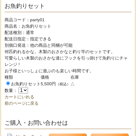
お魚釣りセット
商品コード：party01
商品名：お魚釣りセット
配送種別：通常
配送日指定：指定できる
別個口発送：他の商品と同梱が可能
何匹釣れるかな。木製のおさかなと釣り竿のセットです。
可愛らしい木製のおさかな達にフックを引っ掛けて魚釣りにチャ
レンジ !
お子様といっしょに遊ぶのも楽しい時間です。
種類
価格
在庫
お魚釣りセット
5,500円
△
（税込）
数量：
カートにいれる
前のページに戻る
ご購入・お問い合わせは